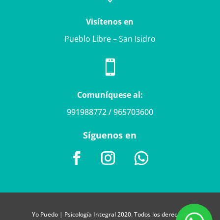
Visítenos en
Pueblo Libre – San Isidro

Comuníquese al:
991988772 / 965703600
Síguenos en
Yo Puedo | Psicología Integral 2020. Todos los derechos