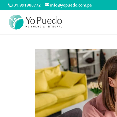
(01)991988772
info@yopuedo.com.pe