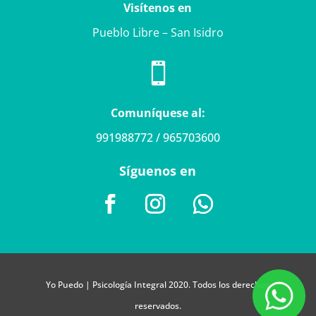
Visítenos en
Pueblo Libre – San Isidro

Comuníquese al:
991988772 / 965703600
Síguenos en
Yo Puedo | Psicología Integral 2020. Todos los derechos
reservados.