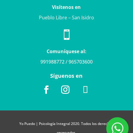
Visítenos en
Pueblo Libre – San Isidro

Comuníquese al:
991988772 / 965703600
Síguenos en
Yo Puedo | Psicología Integral 2020. Todos los derechos
reservados.