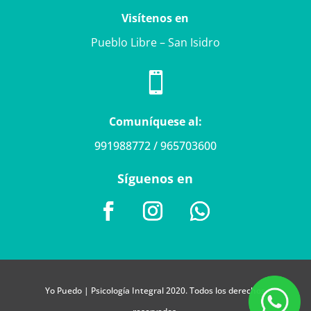
Visítenos en
Pueblo Libre – San Isidro

Comuníquese al:
991988772 / 965703600
Síguenos en
Yo Puedo | Psicología Integral 2020. Todos los derechos