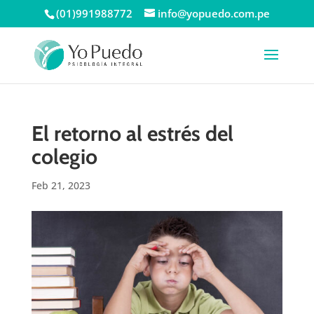
(01)991988772
info@yopuedo.com.pe
El retorno al estrés del
colegio
Feb 21, 2023