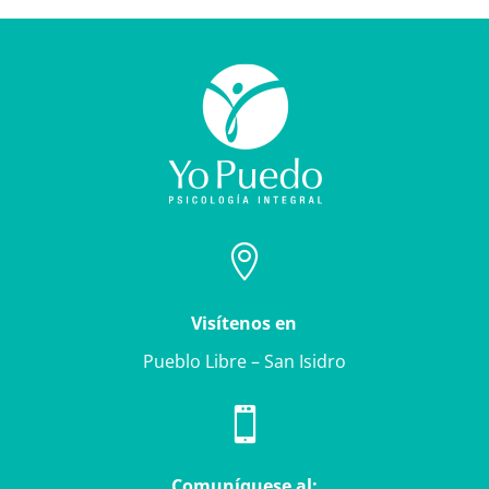

Visítenos en
Pueblo Libre – San Isidro

Comuníquese al: