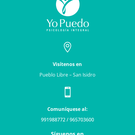

Visítenos en
Pueblo Libre – San Isidro

Comuníquese al:
991988772 / 965703600
Síguenos en