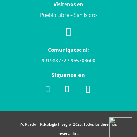
Visítenos en
Pueblo Libre – San Isidro

Comuníquese al:
991988772 / 965703600
Síguenos en
Yo Puedo | Psicología Integral 2020. Todos los derechos
reservados.